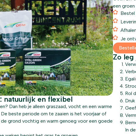
een groen 
Bestel
Leverin
Afhalen
Je ontv
Bestell
Zo leg
Verw
Verb
Egal
Stro
Rol 
 natuurlijk en flexibel
Druk
aien? Dan heb je alleen graszaad, vocht en een warme
Geef
De beste periode om te zaaien is het voorjaar of
Verm
is de grond vochtig en warm genoeg voor een goede
Beme
In de
e weken begint het gras te groeien