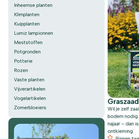
Inheemse planten
Klimplanten
Kuipplanten
Lumiz lampionnen
Meststoffen
Potgronden
Potterie
Rozen
Vaste planten
Vijverartikelen
Vogelartikelen
Graszaad:
Zomerbloeiers
Wil je zelf za
bodem nodig. 
najaar – dan 
ontkieming.
Binnen twe