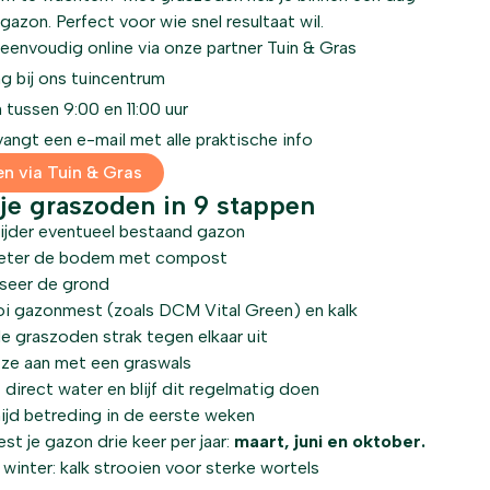
gazon. Perfect voor wie snel resultaat wil.
 eenvoudig online via onze partner Tuin & Gras
g bij ons tuincentrum
 tussen 9:00 en 11:00 uur
angt een e-mail met alle praktische info
en via Tuin & Gras
 je graszoden in 9 stappen
ijder eventueel bestaand gazon
eter de bodem met compost
iseer de grond
oi gazonmest (zoals DCM Vital Green) en kalk
de graszoden strak tegen elkaar uit
 ze aan met een graswals
 direct water en blijf dit regelmatig doen
ijd betreding in de eerste weken
st je gazon drie keer per jaar:
maart, juni en oktober.
 winter: kalk strooien voor sterke wortels