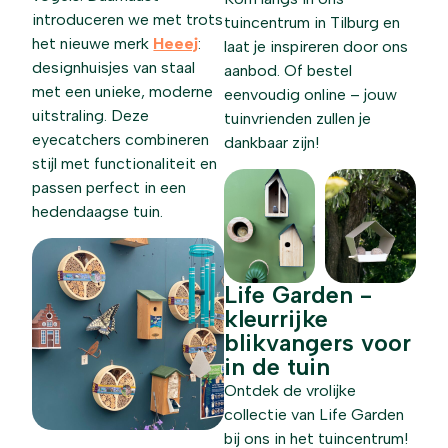
introduceren we met trots
tuincentrum in Tilburg en
het nieuwe merk
Heeej
:
laat je inspireren door ons
designhuisjes van staal
aanbod. Of bestel
met een unieke, moderne
eenvoudig online – jouw
uitstraling. Deze
tuinvrienden zullen je
eyecatchers combineren
dankbaar zijn!
stijl met functionaliteit en
passen perfect in een
hedendaagse tuin.
Life Garden -
kleurrijke
blikvangers voor
in de tuin
Ontdek de vrolijke
collectie van Life Garden
bij ons in het tuincentrum!