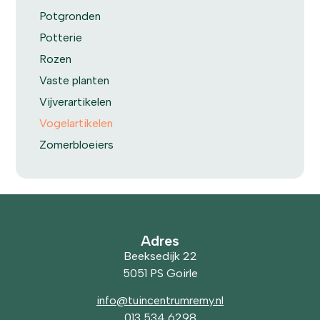
Potgronden
Potterie
Rozen
Vaste planten
Vijverartikelen
Vogelartikelen
Zomerbloeiers
Adres
Beeksedijk 22
5051 PS Goirle
info@tuincentrumremy.nl
013 534 6298