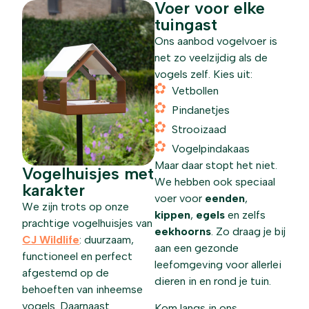
Voer voor elke
tuingast
Ons aanbod vogelvoer is
net zo veelzijdig als de
vogels zelf. Kies uit:
Vetbollen
Pindanetjes
Strooizaad
Vogelpindakaas
Maar daar stopt het niet.
Vogelhuisjes met
We hebben ook speciaal
karakter
voer voor
eenden
,
We zijn trots op onze
kippen
,
egels
en zelfs
prachtige vogelhuisjes van
eekhoorns
. Zo draag je bij
CJ Wildlife
: duurzaam,
aan een gezonde
functioneel en perfect
leefomgeving voor allerlei
afgestemd op de
dieren in en rond je tuin.
behoeften van inheemse
vogels. Daarnaast
Kom langs in ons